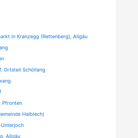
:
rkt in Kranzegg (Rettenberg), Allgäu
lang
en
, Ortsteil Schöllang
hwang
f
t Pfronten
Gemeinde Halblech)
-Unterjoch
g, Allgäu