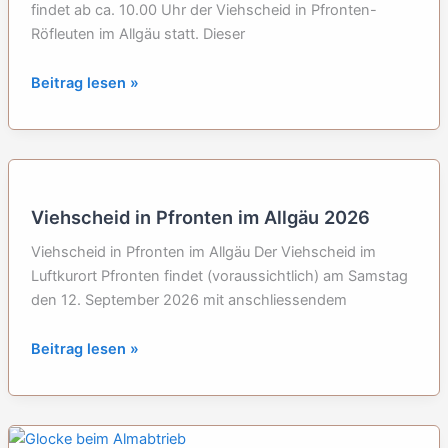
findet ab ca. 10.00 Uhr der Viehscheid in Pfronten-
Röfleuten im Allgäu statt. Dieser
Viehscheid
Beitrag lesen »
in
Pfronten-
Röfleuten
im
Allgäu
Viehscheid in Pfronten im Allgäu 2026
2026
Viehscheid in Pfronten im Allgäu Der Viehscheid im
Luftkurort Pfronten findet (voraussichtlich) am Samstag
den 12. September 2026 mit anschliessendem
Viehscheid
Beitrag lesen »
in
Pfronten
im
Allgäu