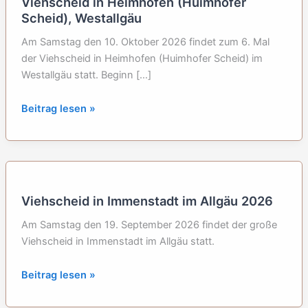
Viehscheid in Heimhofen (Huimhofer
Scheid), Westallgäu
Am Samstag den 10. Oktober 2026 findet zum 6. Mal
der Viehscheid in Heimhofen (Huimhofer Scheid) im
Westallgäu statt. Beginn […]
Viehscheid
Beitrag lesen »
in
Heimhofen
(Huimhofer
Scheid),
Westallgäu
Viehscheid in Immenstadt im Allgäu 2026
Am Samstag den 19. September 2026 findet der große
Viehscheid in Immenstadt im Allgäu statt.
Viehscheid
Beitrag lesen »
in
Immenstadt