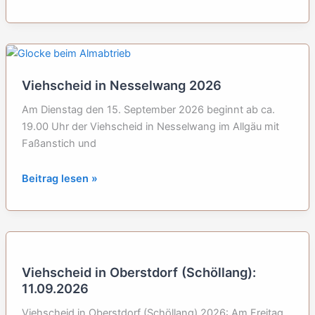
in
Oberstdorf
am
12.09.2026
Viehscheid in Nesselwang 2026
Am Dienstag den 15. September 2026 beginnt ab ca.
19.00 Uhr der Viehscheid in Nesselwang im Allgäu mit
Faßanstich und
Viehscheid
Beitrag lesen »
in
Nesselwang
2026
Viehscheid in Oberstdorf (Schöllang):
11.09.2026
Viehscheid in Oberstdorf (Schöllang) 2026: Am Freitag