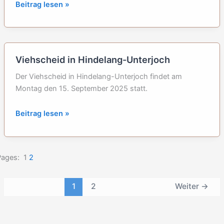
Viehscheid
Beitrag lesen »
in
Haslach
am
Grüntensee
Viehscheid in Hindelang-Unterjoch
Der Viehscheid in Hindelang-Unterjoch findet am
Montag den 15. September 2025 statt.
Viehscheid
Beitrag lesen »
in
Hindelang-
Unterjoch
Pages:
1
2
1
2
Weiter
→