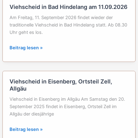
11.09.2026
Viehscheid in Bad Hindelang am 11.09.2026
Am Freitag, 11. September 2026 findet wieder der
traditionelle Viehscheid in Bad Hindelang statt. Ab 08.30
Uhr geht es los.
Viehscheid
Beitrag lesen »
in
Bad
Hindelang
am
Viehscheid in Eisenberg, Ortsteil Zell,
11.09.2026
Allgäu
Viehscheid in Eisenberg im Allgäu Am Samstag den 20.
September 2025 findet in Eisenberg, Ortsteil Zell im
Allgäu der diesjährige
Viehscheid
Beitrag lesen »
in