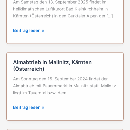
Am Samstag den 13. September 2025 findet im
heilklimatischen Luftkurort Bad Kleinkirchheim in
Kärnten (Österreich) in den Gurktaler Alpen der […]
Almabtrieb
Beitrag lesen »
in
Bad
Kleinkirchheim
in
Almabtrieb in Mallnitz, Kärnten
Kärnten,
(Österreich)
Österreich
Am Sonntag den 15. September 2024 findet der
Almabtrieb mit Bauernmarkt in Mallnitz statt. Mallnitz
liegt im Tauerntal bzw. dem
Almabtrieb
Beitrag lesen »
in
Mallnitz,
Kärnten