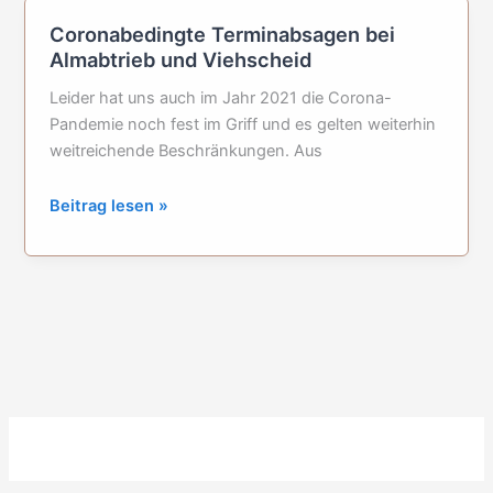
(Österreich)
Coronabedingte Terminabsagen bei
Almabtrieb und Viehscheid
Leider hat uns auch im Jahr 2021 die Corona-
Pandemie noch fest im Griff und es gelten weiterhin
weitreichende Beschränkungen. Aus
Coronabedingte
Beitrag lesen »
Terminabsagen
bei
Almabtrieb
und
Viehscheid