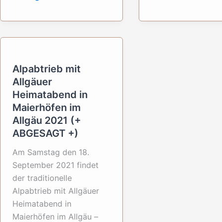
im
in
Schnalstal,
Memhölz
Südtirol
(Hupprechts)
im
Allgäu
Alpabtrieb mit
Allgäuer
Heimatabend in
Maierhöfen im
Allgäu 2021 (+
ABGESAGT +)
Am Samstag den 18.
September 2021 findet
der traditionelle
Alpabtrieb mit Allgäuer
Heimatabend in
Maierhöfen im Allgäu –