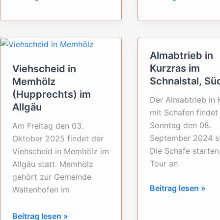
mit
in
Kirchtagsfest
St.
in
Stephan
Reith
in
Almabtrieb in
im
der
Kurzras im
Viehscheid in
Alpbachtal
Schweiz
Schnalstal, Süd
Memhölz
(Tirol)
(Hupprechts) im
Der Almabtrieb in 
Allgäu
mit Schafen finde
Sonntag den 08.
Am Freitag den 03.
September 2024 st
Oktober 2025 findet der
Die Schafe starten
Viehscheid in Memhölz im
Tour an
Allgäu statt. Memhölz
gehört zur Gemeinde
Almabtrieb
Beitrag lesen »
Waltenhofen im
in
Kurzras
Viehscheid
Beitrag lesen »