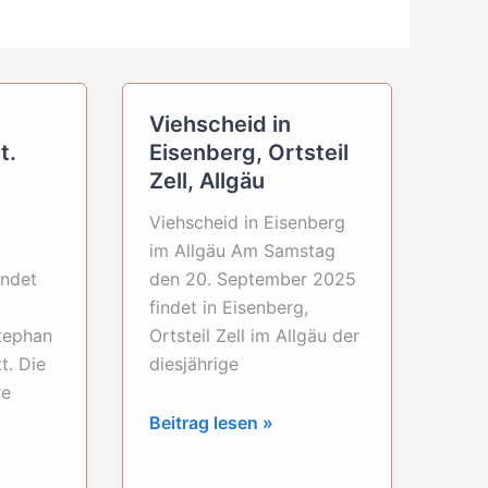
Viehscheid in
t.
Eisenberg, Ortsteil
Zell, Allgäu
Viehscheid in Eisenberg
im Allgäu Am Samstag
indet
den 20. September 2025
findet in Eisenberg,
Stephan
Ortsteil Zell im Allgäu der
t. Die
diesjährige
re
Viehscheid
Beitrag lesen »
in
Eisenberg,