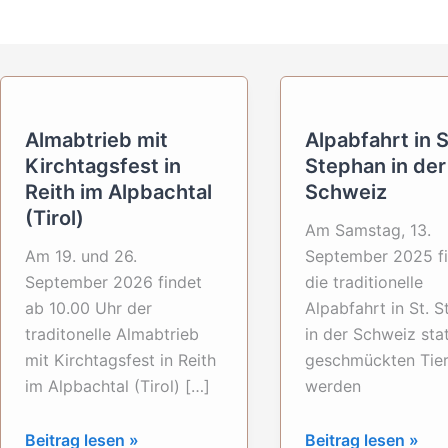
Almabtrieb mit
Alpabfahrt in S
Kirchtagsfest in
Stephan in der
Reith im Alpbachtal
Schweiz
(Tirol)
Am Samstag, 13.
Am 19. und 26.
September 2025 f
September 2026 findet
die traditionelle
ab 10.00 Uhr der
Alpabfahrt in St. 
traditonelle Almabtrieb
in der Schweiz stat
mit Kirchtagsfest in Reith
geschmückten Tie
im Alpbachtal (Tirol) […]
werden
Almabtrieb
Alpabfahrt
Beitrag lesen »
Beitrag lesen »