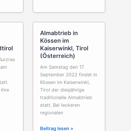
Ortsteil
Zell,
Allgäu
Almabtrieb in
Kössen im
tirol
Kaiserwinkl, Tirol
(Österreich)
Kurzras
t am
Am Samstag den 17.
September 2022 findet in
att.
Kössen im Kaiserwinkl,
 ihre
Tirol der diesjährige
traditionelle Almabtrieb
statt. Bei leckeren
regionalen
Almabtrieb
Beitrag lesen »