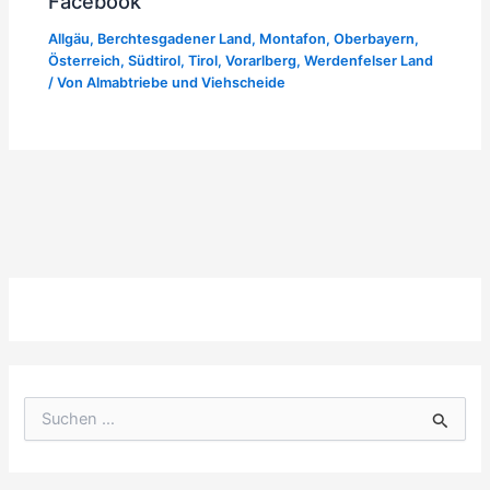
Facebook
Allgäu
,
Berchtesgadener Land
,
Montafon
,
Oberbayern
,
Österreich
,
Südtirol
,
Tirol
,
Vorarlberg
,
Werdenfelser Land
/ Von
Almabtriebe und Viehscheide
S
u
c
h