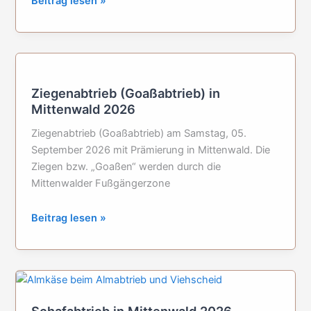
Beitrag lesen »
und
Schafprämierung
in
Mittenwald:
13.09.2026
Ziegenabtrieb (Goaßabtrieb) in
Mittenwald 2026
Ziegenabtrieb (Goaßabtrieb) am Samstag, 05.
September 2026 mit Prämierung in Mittenwald. Die
Ziegen bzw. „Goaßen“ werden durch die
Mittenwalder Fußgängerzone
Ziegenabtrieb
Beitrag lesen »
(Goaßabtrieb)
in
Mittenwald
2026