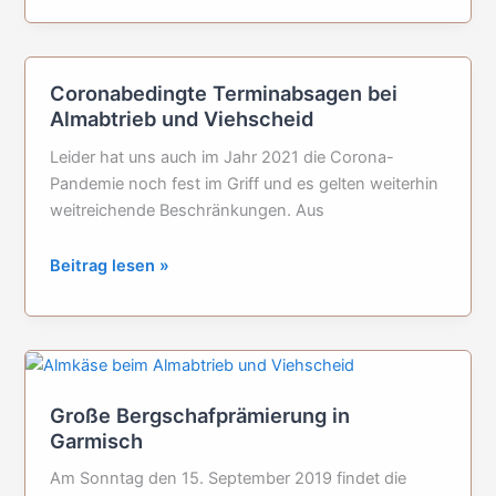
Bauernmarkt
in
Krün
Coronabedingte Terminabsagen bei
2026
Almabtrieb und Viehscheid
Leider hat uns auch im Jahr 2021 die Corona-
Pandemie noch fest im Griff und es gelten weiterhin
weitreichende Beschränkungen. Aus
Coronabedingte
Beitrag lesen »
Terminabsagen
bei
Almabtrieb
und
Viehscheid
Große Bergschafprämierung in
Garmisch
Am Sonntag den 15. September 2019 findet die