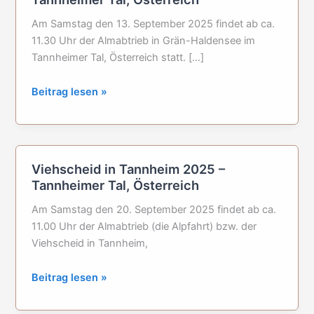
Am Samstag den 13. September 2025 findet ab ca.
11.30 Uhr der Almabtrieb in Grän-Haldensee im
Tannheimer Tal, Österreich statt. […]
Almabtrieb
Beitrag lesen »
in
Grän-
Haldensee
2025
Viehscheid in Tannheim 2025 –
im
Tannheimer Tal, Österreich
Tannheimer
Tal,
Am Samstag den 20. September 2025 findet ab ca.
Österreich
11.00 Uhr der Almabtrieb (die Alpfahrt) bzw. der
Viehscheid in Tannheim,
Viehscheid
Beitrag lesen »
in
Tannheim