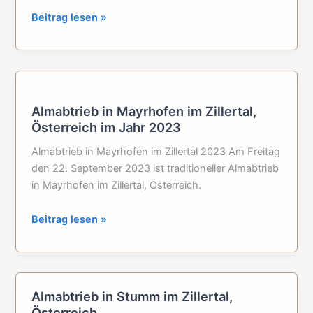
Almabtrieb
Beitrag lesen »
in
St.
Martin
bei
Lofer,
Almabtrieb in Mayrhofen im Zillertal,
Salzburger
Österreich im Jahr 2023
Land
Almabtrieb in Mayrhofen im Zillertal 2023 Am Freitag
den 22. September 2023 ist traditioneller Almabtrieb
in Mayrhofen im Zillertal, Österreich.
Almabtrieb
Beitrag lesen »
in
Mayrhofen
im
Zillertal,
Almabtrieb in Stumm im Zillertal,
Österreich
Österreich