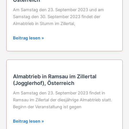
im
Jahr
Am Samstag den 23. September 2023 und am
2023
Samstag den 30. September 2023 findet der
Almabtrieb in Stumm im Zillertal,
Almabtrieb
Beitrag lesen »
in
Stumm
im
Zillertal,
Österreich
Almabtrieb in Ramsau im Zillertal
(Jogglerhof), Österreich
Am Samstag den 23. September 2023 findet in
Ramsau im Zillertal der diesjährige Almabtrieb statt.
Beginn der Veranstaltung ist gegen
Almabtrieb
Beitrag lesen »
in