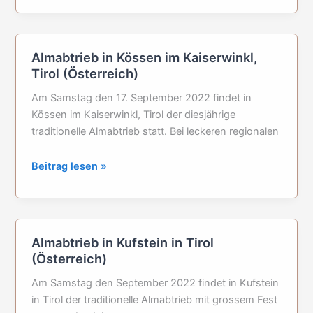
Ramsau
im
Zillertal
Almabtrieb in Kössen im Kaiserwinkl,
(Jogglerhof),
Tirol (Österreich)
Österreich
Am Samstag den 17. September 2022 findet in
Kössen im Kaiserwinkl, Tirol der diesjährige
traditionelle Almabtrieb statt. Bei leckeren regionalen
Almabtrieb
Beitrag lesen »
in
Kössen
im
Kaiserwinkl,
Almabtrieb in Kufstein in Tirol
Tirol
(Österreich)
(Österreich)
Am Samstag den September 2022 findet in Kufstein
in Tirol der traditionelle Almabtrieb mit grossem Fest