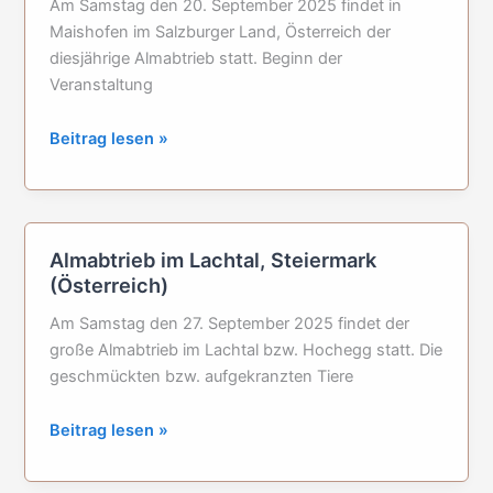
Am Samstag den 20. September 2025 findet in
Maishofen im Salzburger Land, Österreich der
diesjährige Almabtrieb statt. Beginn der
Veranstaltung
Almabtrieb
Beitrag lesen »
in
Maishofen
im
Salzburger
Almabtrieb im Lachtal, Steiermark
Land
(Österreich)
Am Samstag den 27. September 2025 findet der
große Almabtrieb im Lachtal bzw. Hochegg statt. Die
geschmückten bzw. aufgekranzten Tiere
Almabtrieb
Beitrag lesen »
im
Lachtal,