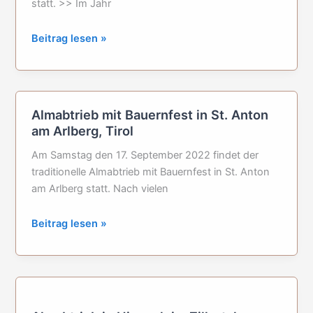
statt. >> Im Jahr
Almabtrieb
Beitrag lesen »
in
Kufstein
in
Tirol
Almabtrieb mit Bauernfest in St. Anton
(Österreich)
am Arlberg, Tirol
Am Samstag den 17. September 2022 findet der
traditionelle Almabtrieb mit Bauernfest in St. Anton
am Arlberg statt. Nach vielen
Almabtrieb
Beitrag lesen »
mit
Bauernfest
in
St.
Anton