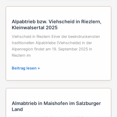
2025
–
Tannheimer
Alpabtrieb bzw. Viehscheid in Riezlern,
Tal,
Kleinwalsertal 2025
Österreich
Viehscheid in Riezlern Einer der beeindruckensten
traditionellen Alpabtriebe (Viehscheide) in der
Alpenregion findet am 19. September 2025 in
Riezlern im
Alpabtrieb
Beitrag lesen »
bzw.
Viehscheid
in
Riezlern,
Kleinwalsertal
Almabtrieb in Maishofen im Salzburger
2025
Land