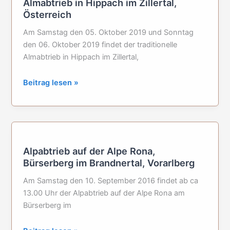
Almabtrieb in Hippach im Zillertal,
am
Österreich
Arlberg,
Tirol
Am Samstag den 05. Oktober 2019 und Sonntag
den 06. Oktober 2019 findet der traditionelle
Almabtrieb in Hippach im Zillertal,
Almabtrieb
Beitrag lesen »
in
Hippach
im
Zillertal,
Österreich
Alpabtrieb auf der Alpe Rona,
Bürserberg im Brandnertal, Vorarlberg
Am Samstag den 10. September 2016 findet ab ca
13.00 Uhr der Alpabtrieb auf der Alpe Rona am
Bürserberg im