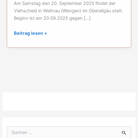
Am Samstag den 20. September 2025 findet der
Viehscheid in Weitnau (Wengen) im Oberallgäu statt.
Beginn ist am 20.09.2025 gegen […]
Viehscheid
Beitrag lesen »
in
Weitnau
(Wengen)
2025
S
u