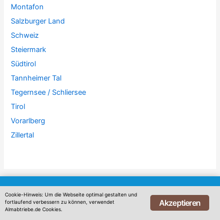
Montafon
Salzburger Land
Schweiz
Steiermark
Südtirol
Tannheimer Tal
Tegernsee / Schliersee
Tirol
Vorarlberg
Zillertal
Diese Website benutzt Google Analytics. Bitte klicke
Cookie-Hinweis: Um die Webseite optimal gestalten und
Akzeptieren
fortlaufend verbessern zu können, verwendet
hier wenn Du nicht möchtest dass Analytics Dein
Almabtriebe.de Cookies.
Copyright © 2026
Viehscheid und Almabtrieb Termine
|
Kontakt
|
Surfverhalten mitverfolgt.
Hier klicken um dich