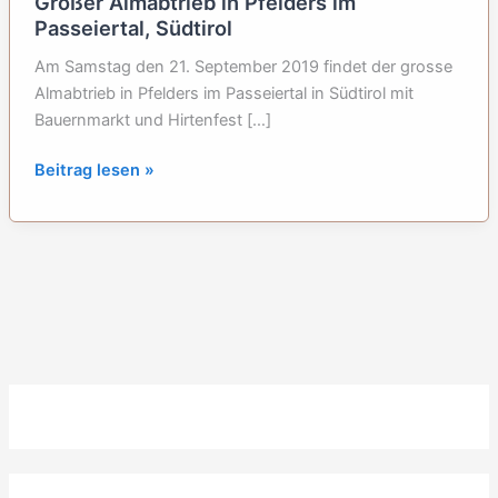
Großer Almabtrieb in Pfelders im
Passeiertal, Südtirol
Am Samstag den 21. September 2019 findet der grosse
Almabtrieb in Pfelders im Passeiertal in Südtirol mit
Bauernmarkt und Hirtenfest […]
Großer
Beitrag lesen »
Almabtrieb
in
Pfelders
im
Passeiertal,
Südtirol