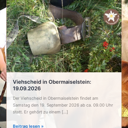
Viehscheid in Obermaiselstein:
19.09.2026
Der Viehscheid in Obermaiselstein findet am
Samstag den 19. September 2026 ab ca. 09.00 Uhr
statt. Er gehört zu einem […]
Viehscheid
Beitrag lesen »