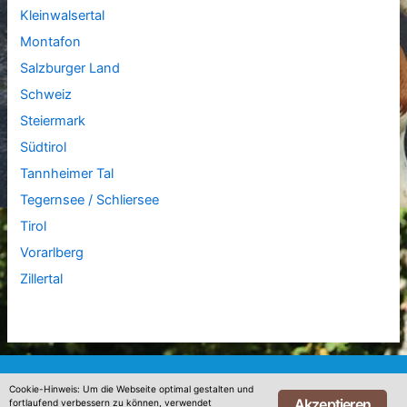
Kleinwalsertal
Montafon
Salzburger Land
Schweiz
Steiermark
Südtirol
Tannheimer Tal
Tegernsee / Schliersee
Tirol
Vorarlberg
Zillertal
Diese Website benutzt Google Analytics. Bitte klicke
Cookie-Hinweis: Um die Webseite optimal gestalten und
Akzeptieren
fortlaufend verbessern zu können, verwendet