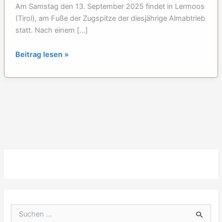
Am Samstag den 13. September 2025 findet in Lermoos
(Tirol), am Fuße der Zugspitze der diesjährige Almabtrieb
statt. Nach einem […]
Almabtrieb
Beitrag lesen »
in
Lermoos
S
u