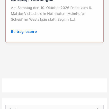
Am Samstag den 10. Oktober 2026 findet zum 6.
Mal der Viehscheid in Heimhofen (Huimhofer
Scheid) im Westallgäu statt. Beginn […]
Viehscheid
Beitrag lesen »
in
Heimhofen
(Huimhofer
Scheid),
Westallgäu
S