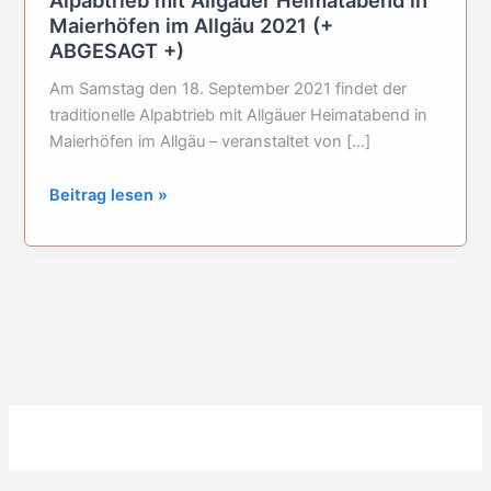
Maierhöfen im Allgäu 2021 (+
ABGESAGT +)
Am Samstag den 18. September 2021 findet der
traditionelle Alpabtrieb mit Allgäuer Heimatabend in
Maierhöfen im Allgäu – veranstaltet von […]
Alpabtrieb
Beitrag lesen »
mit
Allgäuer
Heimatabend
in
Maierhöfen
im
Allgäu
2021
(+
ABGESAGT
+)