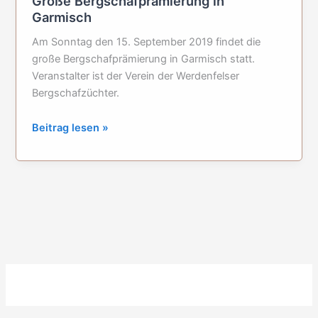
Große Bergschafprämierung in
Garmisch
Am Sonntag den 15. September 2019 findet die
große Bergschafprämierung in Garmisch statt.
Veranstalter ist der Verein der Werdenfelser
Bergschafzüchter.
Große
Beitrag lesen »
Bergschafprämierung
in
Garmisch