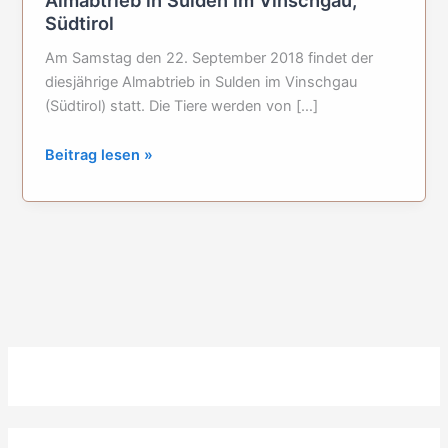
Südtirol
Am Samstag den 22. September 2018 findet der
diesjährige Almabtrieb in Sulden im Vinschgau
(Südtirol) statt. Die Tiere werden von […]
Almabtrieb
Beitrag lesen »
in
Sulden
im
Vinschgau,
Südtirol