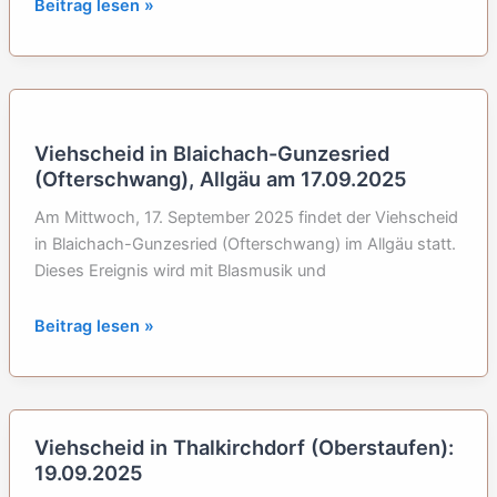
Viehscheid
Beitrag lesen »
in
Haldenwang
im
Allgäu
am
Viehscheid in Blaichach-Gunzesried
27.09.2025
(Ofterschwang), Allgäu am 17.09.2025
Am Mittwoch, 17. September 2025 findet der Viehscheid
in Blaichach-Gunzesried (Ofterschwang) im Allgäu statt.
Dieses Ereignis wird mit Blasmusik und
Viehscheid
Beitrag lesen »
in
Blaichach-
Gunzesried
(Ofterschwang),
Viehscheid in Thalkirchdorf (Oberstaufen):
Allgäu
19.09.2025
am