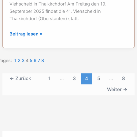
17.09.2025
Viehscheid in Thalkirchdorf Am Freitag den 19.
September 2025 findet die 41. Viehscheid in
Thalkirchdorf (Oberstaufen) statt.
Viehscheid
Beitrag lesen »
in
Thalkirchdorf
(Oberstaufen):
Pages:
1
2
3
4
5
6
7
8
19.09.2025
←
Zurück
1
…
3
4
5
…
8
Weiter
→