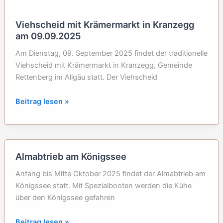
Riezlern,
Kleinwalsertal
Viehscheid mit Krämermarkt in Kranzegg
2025
am 09.09.2025
Am Dienstag, 09. September 2025 findet der traditionelle
Viehscheid mit Krämermarkt in Kranzegg, Gemeinde
Rettenberg im Allgäu statt. Der Viehscheid
Viehscheid
Beitrag lesen »
mit
Krämermarkt
in
Kranzegg
Almabtrieb am Königssee
am
09.09.2025
Anfang bis Mitte Oktober 2025 findet der Almabtrieb am
Königssee statt. Mit Spezialbooten werden die Kühe
über den Königssee gefahren
Almabtrieb
Beitrag lesen »