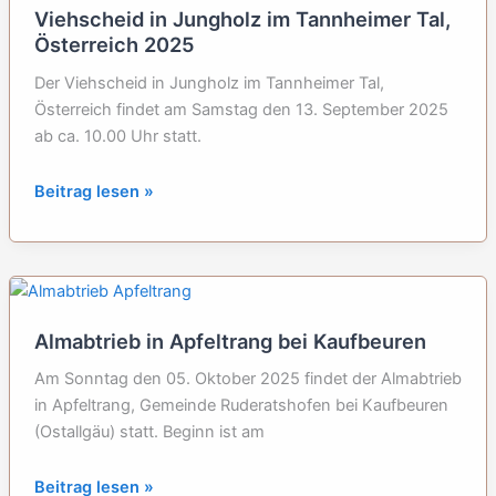
Tannheimer
Viehscheid in Jungholz im Tannheimer Tal,
Tal,
Österreich 2025
Österreich
Der Viehscheid in Jungholz im Tannheimer Tal,
Österreich findet am Samstag den 13. September 2025
ab ca. 10.00 Uhr statt.
Viehscheid
Beitrag lesen »
in
Jungholz
im
Tannheimer
Tal,
Almabtrieb in Apfeltrang bei Kaufbeuren
Österreich
2025
Am Sonntag den 05. Oktober 2025 findet der Almabtrieb
in Apfeltrang, Gemeinde Ruderatshofen bei Kaufbeuren
(Ostallgäu) statt. Beginn ist am
Almabtrieb
Beitrag lesen »