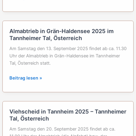
in
Apfeltrang
bei
Kaufbeuren
Almabtrieb in Grän-Haldensee 2025 im
Tannheimer Tal, Österreich
Am Samstag den 13. September 2025 findet ab ca. 11.30
Uhr der Almabtrieb in Grän-Haldensee im Tannheimer
Tal, Österreich statt.
Almabtrieb
Beitrag lesen »
in
Grän-
Haldensee
2025
Viehscheid in Tannheim 2025 – Tannheimer
im
Tal, Österreich
Tannheimer
Tal,
Am Samstag den 20. September 2025 findet ab ca.