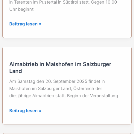
in Terenten im Pustertal in Südtirol statt. Gegen 10.00
Uhr beginnt
Almabtrieb
Beitrag lesen »
in
Terenten
im
Pustertal,
Südtirol
Almabtrieb in Maishofen im Salzburger
Land
Am Samstag den 20. September 2025 findet in
Maishofen im Salzburger Land, Österreich der
diesjährige Almabtrieb statt. Beginn der Veranstaltung
Almabtrieb
Beitrag lesen »
in
Maishofen
im