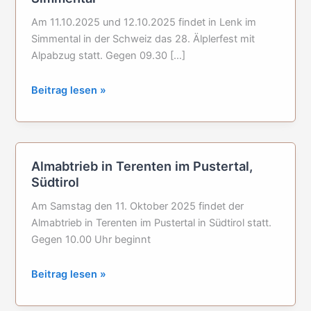
Am 11.10.2025 und 12.10.2025 findet in Lenk im
Simmental in der Schweiz das 28. Älplerfest mit
Alpabzug statt. Gegen 09.30 […]
Älplerfest
Beitrag lesen »
und
Alpabzug
in
Lenk
Almabtrieb in Terenten im Pustertal,
im
Südtirol
Simmental
Am Samstag den 11. Oktober 2025 findet der
Almabtrieb in Terenten im Pustertal in Südtirol statt.
Gegen 10.00 Uhr beginnt
Almabtrieb
Beitrag lesen »
in
Terenten