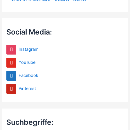
:
Social Media:
Instagram
YouTube
Facebook
Pinterest
Suchbegriffe: